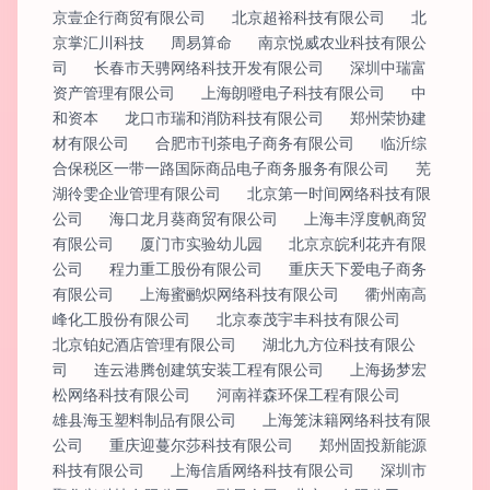
京壹企行商贸有限公司
北京超裕科技有限公司
北
京掌汇川科技
周易算命
南京悦威农业科技有限公
司
长春市天骋网络科技开发有限公司
深圳中瑞富
资产管理有限公司
上海朗噔电子科技有限公司
中
和资本
龙口市瑞和消防科技有限公司
郑州荣协建
材有限公司
合肥市刊茶电子商务有限公司
临沂综
合保税区一带一路国际商品电子商务服务有限公司
芜
湖彾雯企业管理有限公司
北京第一时间网络科技有限
公司
海口龙月葵商贸有限公司
上海丰浮度帆商贸
有限公司
厦门市实验幼儿园
北京京皖利花卉有限
公司
程力重工股份有限公司
重庆天下爱电子商务
有限公司
上海蜜鹂炽网络科技有限公司
衢州南高
峰化工股份有限公司
北京泰茂宇丰科技有限公司
北京铂妃酒店管理有限公司
湖北九方位科技有限公
司
连云港腾创建筑安装工程有限公司
上海扬梦宏
松网络科技有限公司
河南祥森环保工程有限公司
雄县海玉塑料制品有限公司
上海笼沫籍网络科技有限
公司
重庆迎蔓尔莎科技有限公司
郑州固投新能源
科技有限公司
上海信盾网络科技有限公司
深圳市